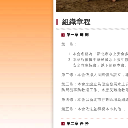
組織章程
第一章 總 則
第一條：
本會名稱為「新北市水上安全
本章程依據中華民國水上救生
安全救生協會」以下簡稱本會
第二條：本會依據人民團體法設立，
第三條：本會之設立為促進發展水上
防局從事防救溺工作、水患災難搶救
第四條：本會以新北市行政區域為組
第五條：本會依法並得視本市其他（ 
第二章 任 務