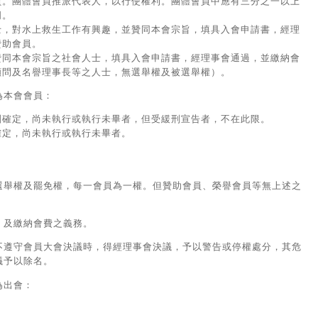
員。團體會員推派代表人，以行使權利。團體會員中應有三分之一以上
明。
士，對水上救生工作有興趣，並贊同本會宗旨，填具入會申請書，經理
贊助會員。
贊同本會宗旨之社會人士，填具入會申請書，經理事會通過，並繳納會
顧問及名譽理事長等之人士，無選舉權及被選舉權）。
為本會會員：
刑確定，尚未執行或執行未畢者，但受緩刑宣告者，不在此限。
確定，尚未執行或執行未畢者。
。
選舉權及罷免權，每一會員為一權。但贊助會員、榮譽會員等無上述之
，及繳納會費之義務。
不遵守會員大會決議時，得經理事會決議，予以警告或停權處分，其危
議予以除名。
為出會：