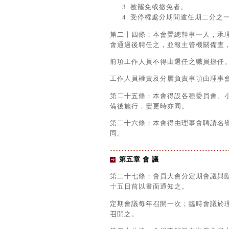
被罷免或撤免者。
受停權處分期間逾任期二分之
第二十四條：本會置總幹事一人，承
會通過後聘任之，並報主管機關備查
前項工作人員不得由選任之職員擔任
工作人員權責及分層負責事項由理事
第二十五條：本會得設各種委員會、
備後施行，變更時亦同。
第二十六條：本會得由理事會聘請名
同。
第五章 會 議
第二十七條：會員大會分定期會議與
十五日前以書面通知之。
定期會議每年召開一次；臨時會議於
召開之。