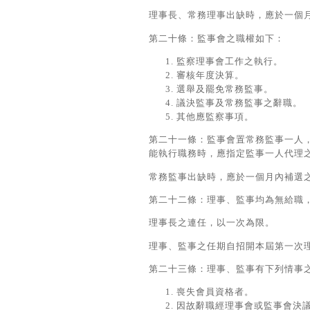
理事長、常務理事出缺時，應於一個
第二十條：監事會之職權如下：
監察理事會工作之執行。
審核年度決算。
選舉及罷免常務監事。
議決監事及常務監事之辭職。
其他應監察事項。
第二十一條：監事會置常務監事一人
能執行職務時，應指定監事一人代理
常務監事出缺時，應於一個月內補選
第二十二條：理事、監事均為無給職
理事長之連任，以一次為限。
理事、監事之任期自招開本屆第一次
第二十三條：理事、監事有下列情事
喪失會員資格者。
因故辭職經理事會或監事會決