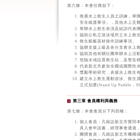
第六條：本會任務如下：
推廣水上救生人員之訓練，舉
安全維護事項」，其他水上災
舉辦水上救生表演及組訓代表
協助公私立游泳場所之水上救
救生船艇器材操作訓練事項。
協辦支援上級及各分支會水上
協助其他有關社團舉辦水上活
危險水域設置救生站，及警告
代表新北市參加全國或國際性
獎勵學術研究，表揚水上救生
建立水上救生運動游泳、救生員
立式划槳(Stand Up Pad
第三章 會員權利與義務
第七條：本會會員分下列四種：
個人會員：凡籍設新北市贊同
具入會申請書，經理事會通過
團體會員：凡籍設新北市機構