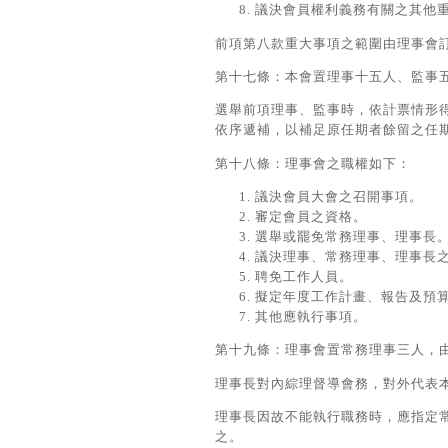
議決會員權利義務有關之其他
前項第八款重大事項之範圍由理事會
第十七條：本會置理事十五人、監事
選舉前項理事、監事時，依計票情形
依序遞補，以補足原任期者餘留之任
第十八條：理事會之職權如下：
議決會員大會之召開事項。
審定會員之資格。
選舉或罷免常務理事、理事長
議決理事、常務理事、理事長
聘免工作人員。
擬定年度工作計畫、報告及預
其他應執行事項。
第十九條：理事會置常務理事三人，
理事長對內綜理督導會務，對外代表
理事長因故不能執行職務時，應指定
之。