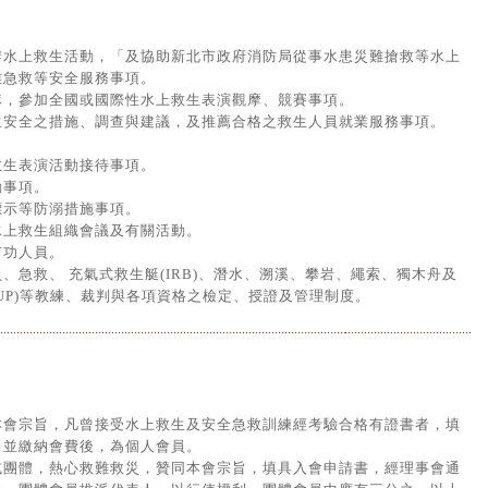
辦水上救生活動，「及協助新北市政府消防局從事水患災難搶救等水上
難急救等安全服務事項。
隊，參加全國或國際性水上救生表演觀摩、競賽事項。
生安全之措施、調查與建議，及推薦合格之救生人員就業服務事項。
救生表演活動接待事項。
動事項。
標示等防溺措施事項。
水上救生組織會議及有關活動。
有功人員。
、急救、 充氣式救生艇(IRB)、潛水、溯溪、攀岩、繩索、獨木舟及
dle，SUP)等教練、裁判與各項資格之檢定、授證及管理制度。
本會宗旨，凡曾接受水上救生及安全急救訓練經考驗合格有證書者，填
，並繳納會費後，為個人會員。
或團體，熱心救難救災，贊同本會宗旨，填具入會申請書，經理事會通