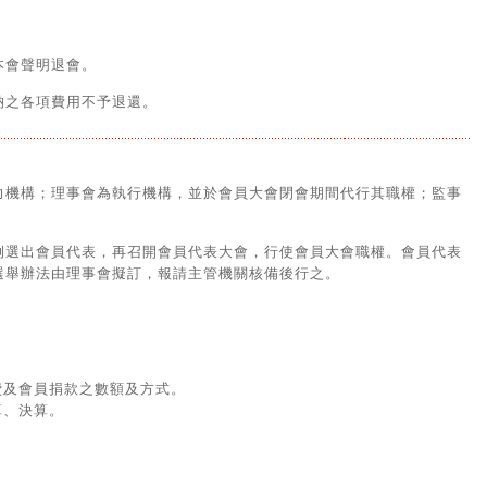
本會聲明退會。
納之各項費用不予退還。
力機構；理事會為執行機構，並於會員大會閉會期間代行其職權；監事
例選出會員代表，再召開會員代表大會，行使會員大會職權。會員代表
選舉辦法由理事會擬訂，報請主管機關核備後行之。
費及會員捐款之數額及方式。
算、決算。