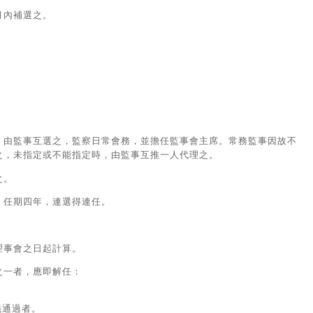
月內補選之。
，由監事互選之，監察日常會務，並擔任監事會主席。常務監事因故不
之，未指定或不能指定時，由監事互推一人代理之。
之。
，任期四年，連選得連任。
理事會之日起計算。
之一者，應即解任：
議通過者。