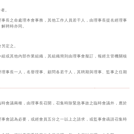
一者。
理事長之命處理本會事務，其他工作人員若干人，由理事長提名經理事
，解聘時亦同。
。
會另定之。
小組或其他內部作業組織，其組織簡則由理事會擬訂，報經主管機關核
譽理事長一人，名譽理事、顧問各若干人，其聘期與理事、監事之任期
臨時會議兩種，由理事長召開，召集時除緊急事故之臨時會議外，應於
理事會認為必要，或經會員五分之一以上之請求，或監事會函請召集時