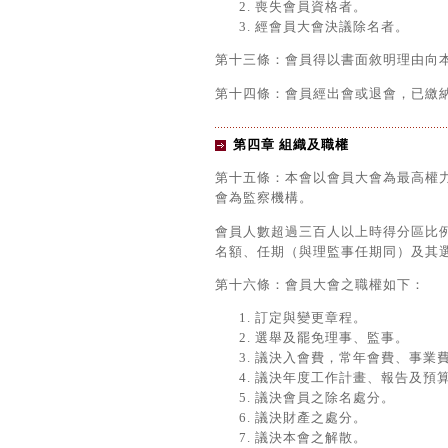
喪失會員資格者。
經會員大會決議除名者。
第十三條：會員得以書面敘明理由向
第十四條：會員經出會或退會，已繳
第四章 組織及職權
第十五條：本會以會員大會為最高權
會為監察機構。
會員人數超過三百人以上時得分區比
名額、任期（與理監事任期同）及其
第十六條：會員大會之職權如下：
訂定與變更章程。
選舉及罷免理事、監事。
議決入會費，常年會費、事業
議決年度工作計畫、報告及預
議決會員之除名處分。
議決財產之處分。
議決本會之解散。