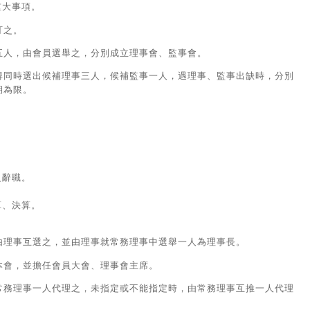
重大事項。
訂之。
五人，由會員選舉之，分別成立理事會、監事會。
得同時選出候補理事三人，候補監事一人，遇理事、監事出缺時，分別
期為限。
。
之辭職。
算、決算。
由理事互選之，並由理事就常務理事中選舉一人為理事長。
本會，並擔任會員大會、理事會主席。
常務理事一人代理之，未指定或不能指定時，由常務理事互推一人代理