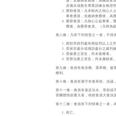
過，並繳納會費後，為團體會
具備水域救生專業訓練合格證
贊助會員：凡本轄內之熱心人
事會通過，並繳納會費後，為
榮譽會員：凡熱心公益事業，
費後，為榮譽會員。（凡聘為
第八條：凡有下列情形之一者，不得
因犯罪經判處有期徒刑以上之
受保安處分或感訓處分之裁判
受破產之宣告，尚未復權者。
受禁治產之宣告，尚未撤銷者
第九條：會員有表決權、選舉權、被
權利。
第十條：會員有遵守本會章程、決議
第十一條：會員有違反法令、章程或
害團體情節重大者，得經會員大會決
第十二條：會員有下列情事之一者，
死亡。