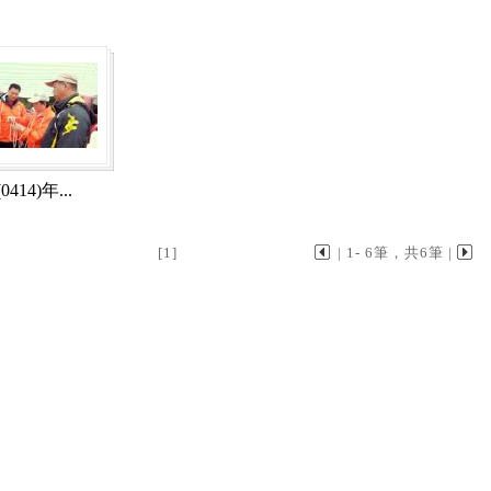
(0414)年...
[1]
| 1- 6筆，共6筆 |